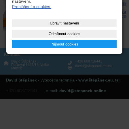
nastavení.
Správa koncových zařízení
Prohlášení o cookies.
Uživatelská podpora a
konzultace
Upravit nastavení
Odmítnout cookies
Přijmout cookies
Kontakt
David Štěpánek
+420 608718441
Poštovní 1833/18, Velké
david@stepanek.online
Meziříčí
David Štěpánek
- výpočetní technika -
www.štěpánek.eu
, tel:
+420 608718441
, e-mail:
david@stepanek.online