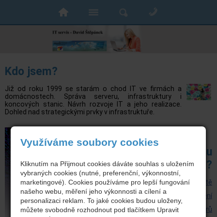
Kdo jsem?
Již od roku 1999 se starám o chod IT ve firmách a
domácnostech. Správa serveru, infrastruktury i
koncových stanic. Návrh rozvoje IT a jeho realizace.
Dohled nad strategickými prvky v infrastruktuře.
Využíváme soubory cookies
Co Vám mohu
nabídkout?
Kliknutím na Přijmout cookies dáváte souhlas s uložením
vybraných cookies (nutné, preferenční, výkonnostní,
marketingové). Cookies používáme pro lepší fungování
Správa PC sítě
našeho webu, měření jeho výkonnosti a cílení a
Správa Cloudových řešení
personalizaci reklam. To jaké cookies budou uloženy,
Správa serverů
můžete svobodně rozhodnout pod tlačítkem Upravit