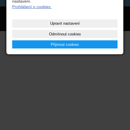
nastavení.
Prohlášení o cookies.
David Štěpánek
- výpočetní technika -
www.štěpánek.eu
, tel:
+420 608718441
, e-mail:
david@stepanek.online
Upravit nastavení
Odmítnout cookies
Přijmout cookies