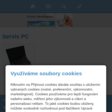
Servis PC
Využíváme soubory cookies
zpět
Kliknutím na Přijmout cookies dáváte souhlas s uložením
vybraných cookies (nutné, preferenční, výkonnostní,
marketingové). Cookies používáme pro lepší fungování
našeho webu, měření jeho výkonnosti a cílení a
Kontakt
personalizaci reklam. To jaké cookies budou uloženy,
David Štěpánek
+420 608718441
můžete svobodně rozhodnout pod tlačítkem Upravit
Poštovní 1833/18, Velké
david@stepanek.online
Meziříčí