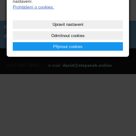
nastavení.
Prohlášení o cookies.
zpět
Upravit nastavení
Kontakt
David Štěpánek
+420 608718441
Odmítnout cookies
Poštovní 1833/18, Velké
david@stepanek.online
Meziříčí
Přijmout cookies
David Štěpánek
- výpočetní technika -
www.štěpánek.eu
, tel:
+420 608718441
, e-mail:
david@stepanek.online