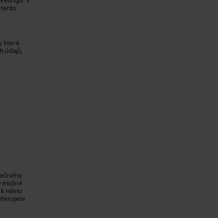
ketingu. V
 tento
, které
h údajů,
ytečného
by možné
s k němu
eferujete