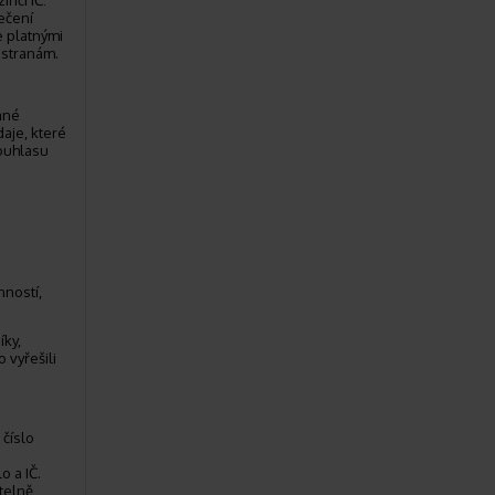
říčí IČ:
ečení
e platnými
 stranám.
ané
aje, které
ouhlasu
nností,
íky,
 vyřešili
 číslo
o a IČ.
telně