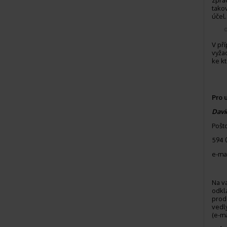
zpra
tako
účel.
V př
vyža
ke k
Pro 
Dav
Pošt
594 
e-ma
Na v
odkl
prod
vedl
(e-ma