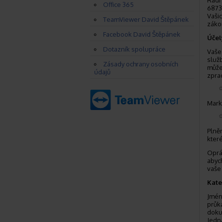
Rádi 
Office 365
6873
Vaši
TeamViewer David Štěpánek
záko
Facebook David Štěpánek
Účel
Dotazník spolupráce
Vaše
služ
Zásady ochrany osobních
může
údajů
zpra
Mark
Plně
kter
Oprá
abyc
vaše 
Kate
Jméno
průk
doku
Jedn