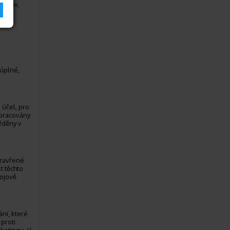
h práv,
eúplné,
 účel, pro
zpracovány
žděny v
uzavřené
t těchto
rojově
ní, které
proti