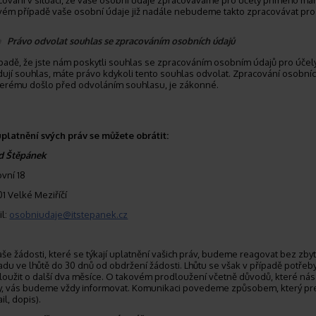
cování v situaci, že vaše osobní údaje zpracováváme pro účely přímého mar
vém případě vaše osobní údaje již nadále nebudeme takto zpracovávat pro
Právo odvolat souhlas se zpracováním osobních údajů
ípadě, že jste nám poskytli souhlas se zpracováním osobním údajů pro účely
dují souhlas, máte právo kdykoli tento souhlas odvolat. Zpracování osobníc
terému došlo před odvoláním souhlasu, je zákonné.
uplatnění svých práv se můžete obrátit:
id Štěpánek
ovní 18
01 Velké Meziříčí
il:
osobniudaje@itstepanek.cz
aše žádosti, které se týkají uplatnění vašich práv, budeme reagovat bez zb
adu ve lhůtě do 30 dnů od obdržení žádosti. Lhůtu se však v případě potře
loužit o další dva měsíce. O takovém prodloužení včetně důvodů, které ná
y, vás budeme vždy informovat. Komunikaci povedeme způsobem, který pr
il, dopis).