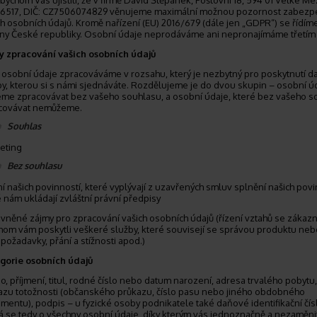
bychom Vás ujistili, že v firmě David Štěpánek, Poštovní 18, 594 01 Velké Mezi
6517, DIČ: CZ7506074829 věnujeme maximální možnou pozornost zabezp
ch osobních údajů. Kromě nařízení (EU) 2016/679 (dále jen „GDPR“) se řídím
ny České republiky. Osobní údaje neprodáváme ani nepronajímáme třetím
y zpracování vašich osobních údajů
 osobní údaje zpracováváme v rozsahu, který je nezbytný pro poskytnutí d
by, kterou si s námi sjednáváte. Rozdělujeme je do dvou skupin – osobní úd
me zpracovávat bez vašeho souhlasu, a osobní údaje, které bez vašeho s
covávat nemůžeme.
Souhlas
eting
Bez souhlasu
ní našich povinností, které vyplývají z uzavřených smluv splnění našich povi
é nám ukládají zvláštní právní předpisy
vněné zájmy pro zpracování vašich osobních údajů (řízení vztahů se zákazn
hom vám poskytli veškeré služby, které souvisejí se správou produktu nebo
požadavky, přání a stížnosti apod.)
gorie osobních údajů
, příjmení, titul, rodné číslo nebo datum narození, adresa trvalého pobytu,
azu totožnosti (občanského průkazu, číslo pasu nebo jiného obdobného
mentu), podpis – u fyzické osoby podnikatele také daňové identifikační čísl
á se tedy o všechny osobní údaje, díky kterým vás jednoznačně a nezaměni